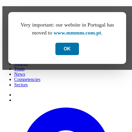
Very important: our website in Portugal has
moved to
www.mmmm.com.pt
.
OK
Firm
Offices
Team
News
Competencies
Sectors
de
PT