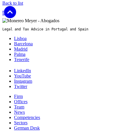
Back to list
top
Legal and Tax Advice in Portugal and Spain
Lisboa
Barcelona
Madrid
Palma
Tenerife
LinkedIn
YouTube
Instagram
Twitter
Firm
Offices
Team
News
Competencies
Sectors
German Desk