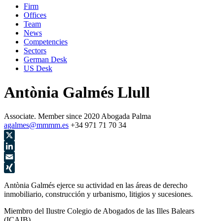
Firm
Offices
Team
News
Competencies
Sectors
German Desk
US Desk
Antònia Galmés Llull
Associate.
Member since 2020
Abogada
Palma
agalmes@mmmm.es
+34 971 71 70 34
X
LinkedIn
Email
XING
Antònia Galmés ejerce su actividad en las áreas de derecho
inmobiliario, construcción y urbanismo, litigios y sucesiones.
Miembro del Ilustre Colegio de Abogados de las Illes Balears
(ICAIB).