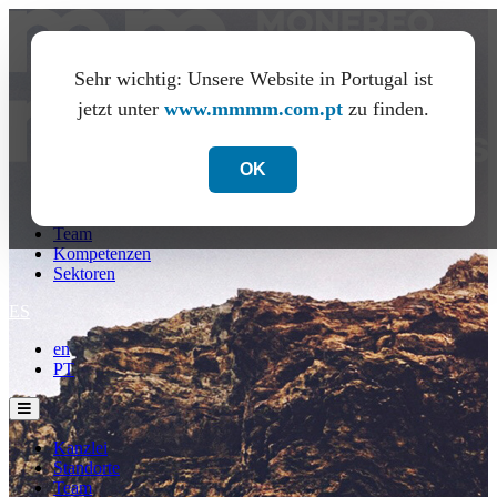
Sehr wichtig: Unsere Website in Portugal ist
jetzt unter
www.mmmm.com.pt
zu finden.
OK
Kanzlei
Standorte
Team
Kompetenzen
Sektoren
ES
en
PT
Kanzlei
Standorte
Team