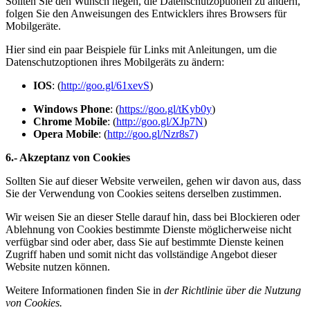
Sollten Sie den Wunsch hegen, die Datenschutzoptionen zu ändern,
folgen Sie den Anweisungen des Entwicklers ihres Browsers für
Mobilgeräte.
Hier sind ein paar Beispiele für Links mit Anleitungen, um die
Datenschutzoptionen ihres Mobilgeräts zu ändern:
IOS
: (
http://goo.gl/61xevS
)
Windows Phone
: (
https://goo.gl/tKyb0y
)
Chrome Mobile
: (
http://goo.gl/XJp7N
)
Opera Mobile
: (
http://goo.gl/Nzr8s7)
6.- Akzeptanz von Cookies
Sollten Sie auf dieser Website verweilen, gehen wir davon aus, dass
Sie der Verwendung von Cookies seitens derselben zustimmen.
Wir weisen Sie an dieser Stelle darauf hin, dass bei Blockieren oder
Ablehnung von Cookies bestimmte Dienste möglicherweise nicht
verfügbar sind oder aber, dass Sie auf bestimmte Dienste keinen
Zugriff haben und somit nicht das vollständige Angebot dieser
Website nutzen können.
Weitere Informationen finden Sie in
der Richtlinie über die Nutzung
von Cookies.