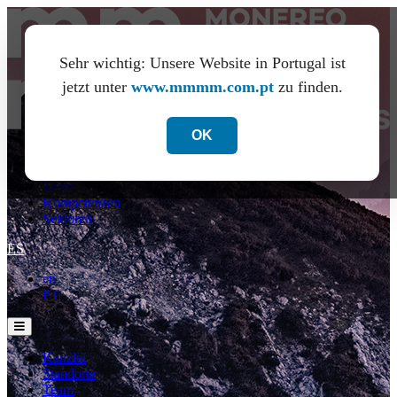
Sehr wichtig: Unsere Website in Portugal ist
jetzt unter
www.mmmm.com.pt
zu finden.
OK
Kanzlei
Standorte
Team
Kompetenzen
Sektoren
ES
en
PT
Kanzlei
Standorte
Team