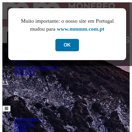
Muito importante: o nosso site em Portugal
mudou para
www.mmmm.com.pt
OK
Quem somos
Escritórios
Equipa
ÁREAS DE PRÁTICA
SETORES
ES
en
de
Quem somos
Escritórios
Equipo