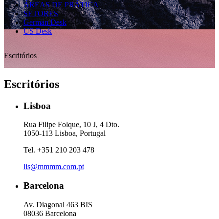
ÁREAS DE PRÁTICA
SETORES
German Desk
US Desk
Escritórios
Escritórios
Lisboa
Rua Filipe Folque, 10 J, 4 Dto.
1050-113 Lisboa, Portugal
Tel. +351 210 203 478
lis@mmmm.com.pt
Barcelona
Av. Diagonal 463 BIS
08036 Barcelona