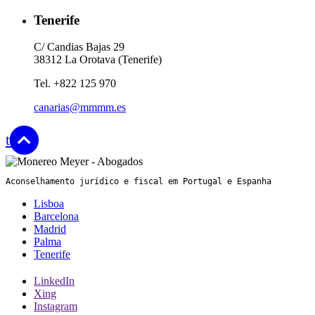
Tenerife
C/ Candias Bajas 29
38312 La Orotava (Tenerife)
Tel. +822 125 970
canarias@mmmm.es
top
Aconselhamento jurídico e fiscal em Portugal e Espanha
Lisboa
Barcelona
Madrid
Palma
Tenerife
LinkedIn
Xing
Instagram