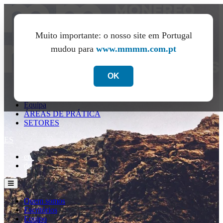
Muito importante: o nosso site em Portugal
mudou para
www.mmmm.com.pt
OK
Quem somos
Escritórios
Equipa
ÁREAS DE PRÁTICA
SETORES
ES
en
de
Quem somos
Escritórios
Equipo