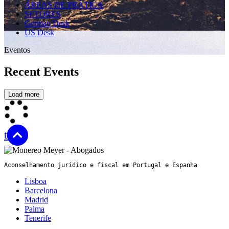
ÁREAS DE PRÁTICA
SETORES
German Desk
US Desk
Eventos
Recent Events
Load more
top
Aconselhamento jurídico e fiscal em Portugal e Espanha
Lisboa
Barcelona
Madrid
Palma
Tenerife