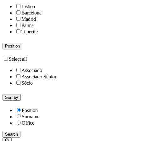
Lisboa
Barcelona
Madrid
Palma
Tenerife
Position
Select all
Associado
Associado Sênior
Sócio
Sort by
Position
Surname
Office