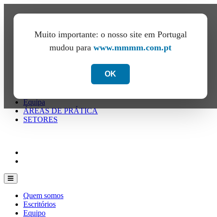
Muito importante: o nosso site em Portugal
mudou para
www.mmmm.com.pt
OK
Quem somos
Escritórios
Equipa
ÁREAS DE PRÁTICA
SETORES
ES
en
de
Quem somos
Escritórios
Equipo