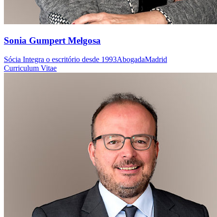
Sonia Gumpert Melgosa
Sócia
Integra o escritório desde 1993
Abogada
Madrid
Curriculum Vitae