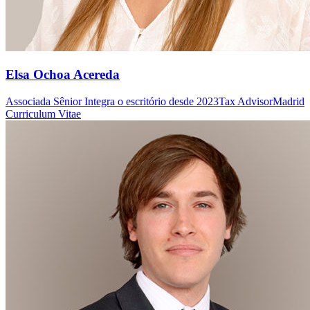
Elsa Ochoa Acereda
Associada Sênior
Integra o escritório desde 2023
Tax Advisor
Madrid
Curriculum Vitae