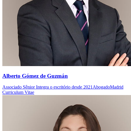
Alberto Gómez de Guzmán
Associado Sênior
Integra o escritório desde 2021
Abogado
Madrid
Curriculum Vitae