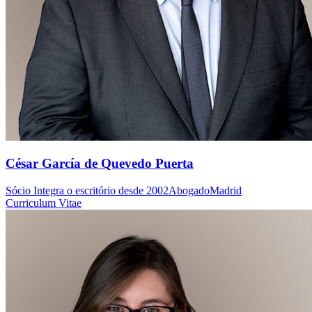
César García de Quevedo Puerta
Sócio
Integra o escritório desde 2002
Abogado
Madrid
Curriculum Vitae