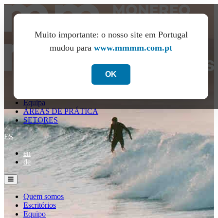
Muito importante: o nosso site em Portugal
mudou para
www.mmmm.com.pt
OK
Quem somos
Escritórios
Equipa
ÁREAS DE PRÁTICA
SETORES
ES
en
de
Quem somos
Escritórios
Equipo