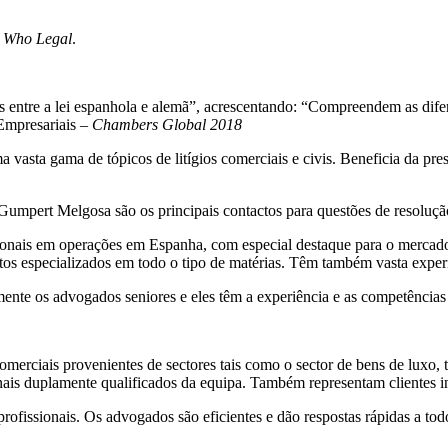
 Who Legal
.
os entre a lei espanhola e alemã”, acrescentando: “Compreendem as dif
 Empresariais –
Chambers Global 2018
 vasta gama de tópicos de litígios comerciais e civis. Beneficia da pre
umpert Melgosa são os principais contactos para questões de resolução
onais em operações em Espanha, com especial destaque para o mercado
tos especializados em todo o tipo de matérias. Têm também vasta expe
lmente os advogados seniores e eles têm a experiência e as competência
omerciais provenientes de sectores tais como o sector de bens de luxo, 
nais duplamente qualificados da equipa. Também representam clientes ind
ofissionais. Os advogados são eficientes e dão respostas rápidas a tod