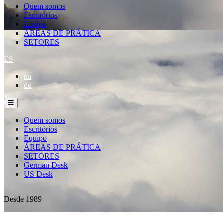
Quem somos
Escritórios
Equipa
ÁREAS DE PRÁTICA
SETORES
ES
en
de
Quem somos
Escritórios
Equipo
ÁREAS DE PRÁTICA
SETORES
German Desk
US Desk
Desde 1989