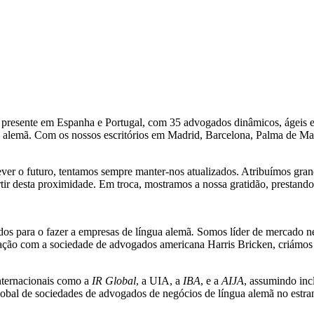
 presente em Espanha e Portugal, com 35 advogados dinâmicos, ágeis e 
gua alemã. Com os nossos escritórios em Madrid, Barcelona, Palma de M
 o futuro, tentamos sempre manter-nos atualizados. Atribuímos grande
rtir desta proximidade. Em troca, mostramos a nossa gratidão, prestand
s para o fazer a empresas de língua alemã
.
Somos líder de mercado ne
peração com a sociedade de advogados americana Harris Bricken, criá
nternacionais como a
IR Global
, a UIA, a
IBA
, e a
AIJA
, assumindo inc
global de sociedades de advogados de negócios de língua alemã no estra