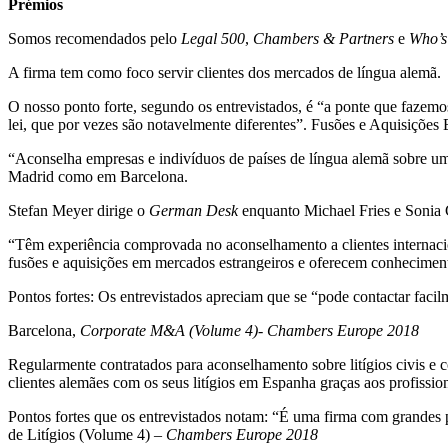
Prémios
Somos recomendados pelo
Legal 500
,
Chambers & Partners
e
Who’s
A firma tem como foco servir clientes dos mercados de língua alemã.
O nosso ponto forte, segundo os entrevistados, é “a ponte que fazem
lei, que por vezes são notavelmente diferentes”. Fusões e Aquisições
“Aconselha empresas e indivíduos de países de língua alemã sobre uma
Madrid como em Barcelona.
Stefan Meyer dirige o
German Desk
enquanto Michael Fries e Sonia G
“Têm experiência comprovada no aconselhamento a clientes internaci
fusões e aquisições em mercados estrangeiros e oferecem conhecimen
Pontos fortes: Os entrevistados apreciam que se “pode contactar faci
Barcelona,
Corporate M&A (Volume 4)- Chambers Europe 2018
Regularmente contratados para aconselhamento sobre litígios civis e c
clientes alemães com os seus litígios em Espanha graças aos profissio
Pontos fortes que os entrevistados notam: “É uma firma com grandes pr
de Litígios (Volume 4) –
Chambers Europe 2018