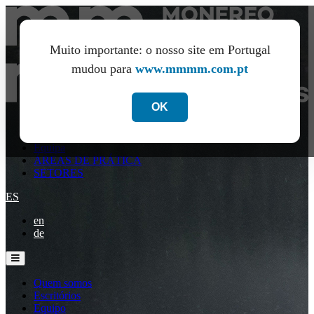
Muito importante: o nosso site em Portugal
mudou para
www.mmmm.com.pt
OK
Quem somos
Escritórios
Equipa
ÁREAS DE PRÁTICA
SETORES
ES
en
de
Quem somos
Escritórios
Equipo