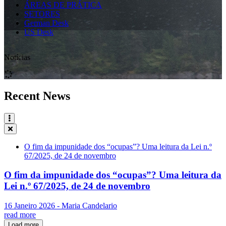
ÁREAS DE PRÁTICA
SETORES
German Desk
US Desk
Notícias
Recent News
O fim da impunidade dos “ocupas”? Uma leitura da Lei n.º
67/2025, de 24 de novembro
O fim da impunidade dos “ocupas”? Uma leitura da
Lei n.º 67/2025, de 24 de novembro
16 Janeiro 2026 - Maria Candelario
read more
Load more