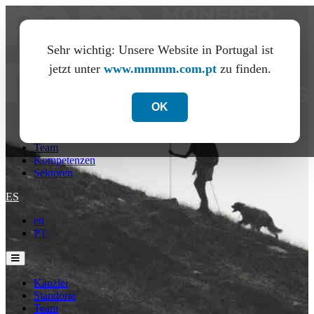
Sehr wichtig: Unsere Website in Portugal ist
jetzt unter
www.mmmm.com.pt
zu finden.
OK
Kanzlei
Standorte
Team
Kompetenzen
Sektoren
ES
en
PT
Kanzlei
Standorte
Team