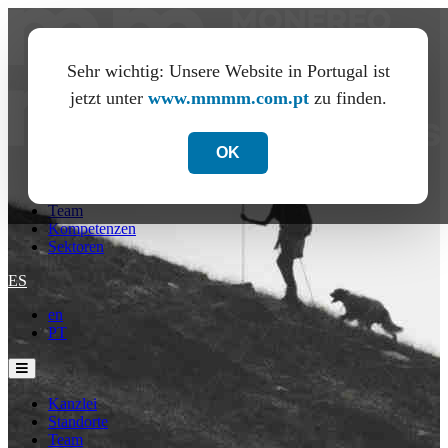
Sehr wichtig: Unsere Website in Portugal ist
jetzt unter
www.mmmm.com.pt
zu finden.
OK
Kanzlei
Standorte
Team
Kompetenzen
Sektoren
ES
en
PT
Kanzlei
Standorte
Team