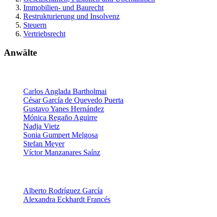
Immobilien- und Baurecht
Restrukturierung und Insolvenz
Steuern
Vertriebsrecht
Anwälte
Partner
Carlos Anglada Bartholmai
César García de Quevedo Puerta
Gustavo Yanes Hernández
Mónica Regaño Aguirre
Nadja Vietz
Sonia Gumpert Melgosa
Stefan Meyer
Víctor Manzanares Saínz
Senior Associates
Alberto Rodríguez García
Alexandra Eckhardt Francés