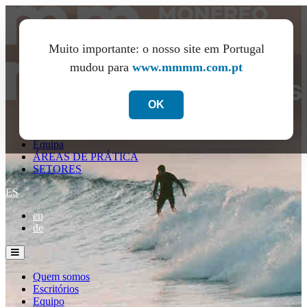
Muito importante: o nosso site em Portugal
mudou para
www.mmmm.com.pt
OK
Quem somos
Escritórios
Equipa
ÁREAS DE PRÁTICA
SETORES
ES
en
de
Quem somos
Escritórios
Equipo